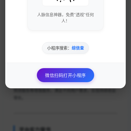
造差异化内容矩阵，开展主题活动和互动，提升用户粘性
与口碑传播，实现用户裂变效应。
人脉信息神器，免费"透视"任何
人！
合作联动推广
与文化教育机构、传统哲学研究会及相关电商平台建立战
小程序搜索：
综信查
略合作关系，通过联合推广和资源互换，拓展用户渠道，
增加盈利模式多样性。
付费会员与增值服务
微信扫码打开小程序
推出多层级会员体系，提供独家课程、专家咨询、个性化
预测报告等增值服务，满足不同用户需求，实现持续收益
增长。
平台实力背书