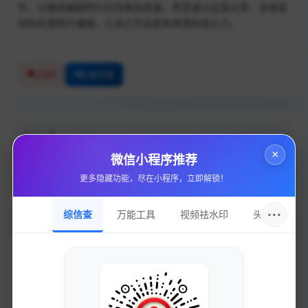
件，以确保编辑照片的效果和质量。希望通过这篇文章，读者能
轻松处理照片编辑，让自己作品更具美感和吸引力。
0
点赞
分享文章
上一篇
24小时在线自助下单网红平台网站
×
微信小程序推荐
更多隐藏功能，尽在小程序，立即解锁！
下一篇
无敌透视自瞄！100%稳定防封-无畏契约最强外挂
···
综信查
万能工具
视频祛水印
头像圈
相关文章
有没有一款适合追星、收藏高清视频和照片的朋友的实用小工
具？