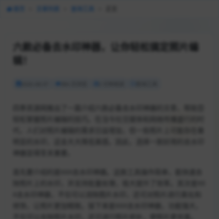
首页
>
文章列表
>
查询工具
>
正文
六款必备去水印神器，让你轻松搞定照片编
辑！
2026-08-07
984 次浏览
2 分钟阅读
查询工具
四季资源网推出了一篇介绍六款必备去水印神器的文章，帮助您
轻松掌握照片编辑的技巧。在当今社交媒体和网络传播盛行的时
代，人们对照片编辑的需求日益增加，但一些照片上可能存在着
明显的水印，这会大大降低美感。因此，选择一款好用的去水印
神器显得至关重要。
首先要介绍的是XXX去水印神器。这款工具操作简单，能快速去
除照片上的水印，并支持批量处理，极大提升了效率。其次是XX
X去水印神器，不仅可以消除图片水印，还可对照片进行美化和
修饰，让照片更加精致。接下来是XXX去水印神器，功能强大，
不仅可以去除照片水印，还可进行照片修补，使照片更完美。