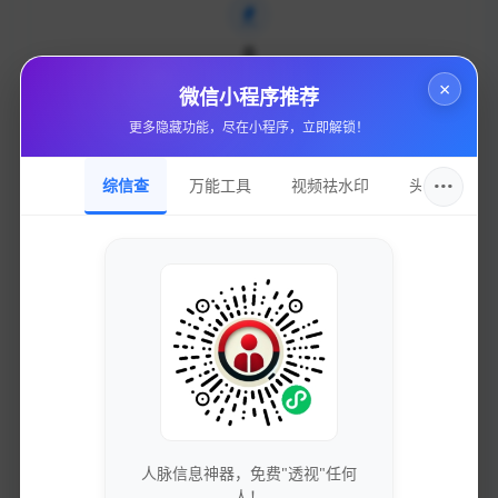
0
今日点击
×
微信小程序推荐
更多隐藏功能，尽在小程序，立即解锁！
···
综信查
万能工具
视频祛水印
头像圈
4
本月点击
88
累计点击
人脉信息神器，免费"透视"任何
人！